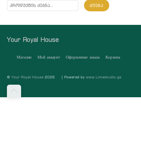
ძებნა:
ᲫᲘᲔᲑᲐ
Your Royal House
Магазин
Мой аккаунт
Оформление заказа
Корзина
©
Your Royal House
2026
| Powered by
www.Limestudio.ge
თავში
დაბრუნება